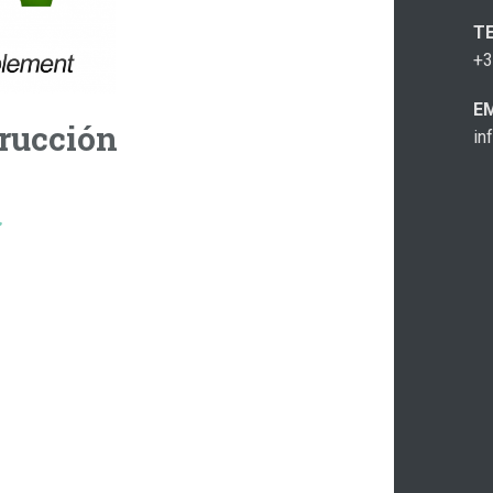
T
+3
E
rucción
in