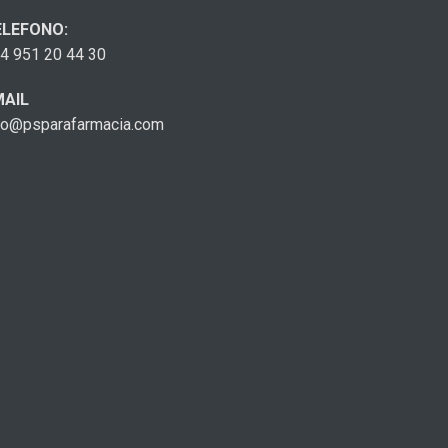
ELEFONO:
4 951 20 44 30
MAIL
fo@psparafarmacia.com